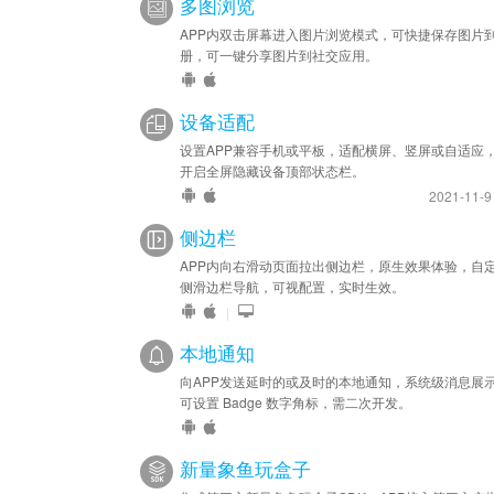
多图浏览
APP内双击屏幕进入图片浏览模式，可快捷保存图片
册，可一键分享图片到社交应用。
设备适配
设置APP兼容手机或平板，适配横屏、竖屏或自适应
开启全屏隐藏设备顶部状态栏。
2021-11-
侧边栏
APP内向右滑动页面拉出侧边栏，原生效果体验，自
侧滑边栏导航，可视配置，实时生效。
|
本地通知
向APP发送延时的或及时的本地通知，系统级消息展
可设置 Badge 数字角标，需二次开发。
新量象鱼玩盒子