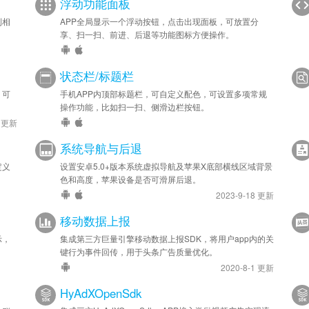
浮动功能面板
到相
APP全局显示一个浮动按钮，点击出现面板，可放置分
享、扫一扫、前进、后退等功能图标方便操作。
状态栏/标题栏
，可
手机APP内顶部标题栏，可自定义配色，可设置多项常规
操作功能，比如扫一扫、侧滑边栏按钮。
9 更新
系统导航与后退
定义
设置安卓5.0+版本系统虚拟导航及苹果X底部横线区域背景
色和高度，苹果设备是否可滑屏后退。
2023-9-18 更新
移动数据上报
示，
集成第三方巨量引擎移动数据上报SDK，将用户app内的关
键行为事件回传，用于头条广告质量优化。
2020-8-1 更新
HyAdXOpenSdk