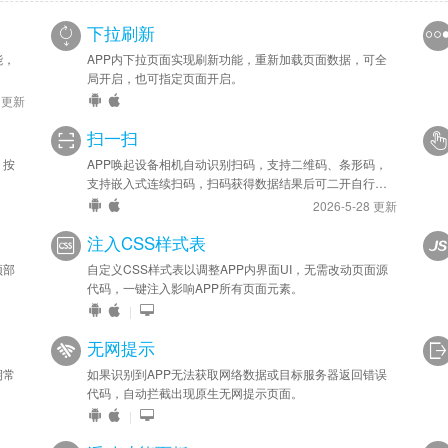
下拉刷新
能，
APP内下拉页面实现刷新功能，重新加载页面数据，可全
局开启，也可指定页面开启。
6 更新
扫一扫
，按
APP唤起设备相机自动识别扫码，支持二维码、条形码，
支持嵌入式连续扫码，扫码获得数据结果后可二开自行处
理。
2026-5-28 更新
注入CSS样式表
顶部
自定义CSS样式表以调整APP内界面UI，无需改动页面源
代码，一键注入影响APP所有页面元素。
|
无网提示
期常
如果识别到APP无法获取网络数据或目标服务器返回错误
代码，自动拦截出现原生无网提示页面。
|