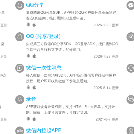
QQ分享
分享
集成腾讯QQ分享SDK，APP唤起QQ客户端分享页面到好
友或QQ空间，接口需到QQ互联申请。
4 更新
2026-1-23 更新
QQ (分享/登录)
口需
集成第三方腾讯QQ分享SDK、QQ登录SDK，接口需到QQ
互联平台自行独立申请，配好即用。
4 更新
2026-1-23 更新
微信一次性消息
lv点
接入微信一次性消息SDK，APP唤起微信客户端获得用户
授权，用户即可收到微信下发消息通知。
2025-8-14 更新
录音
倍
APP获取设备录音权限，支持 HTML Form 表单，支持录
制、回放、上传音频文件，可自定义UI。
6 更新
2021-8-7 更新
微信内拉起APP